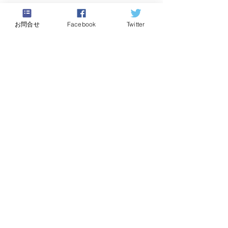
SNSアカウント
お問合せ
Facebook
Twitter
名
久保内
姓
晶子
Facebook
Twitter
​利用規約
プライバシーポリシー
​特定商取引に基づく表記
Copyright © Will & Style Co., Ltd All rights
reserved.
支援者の港｜ウィルアンドスタイル