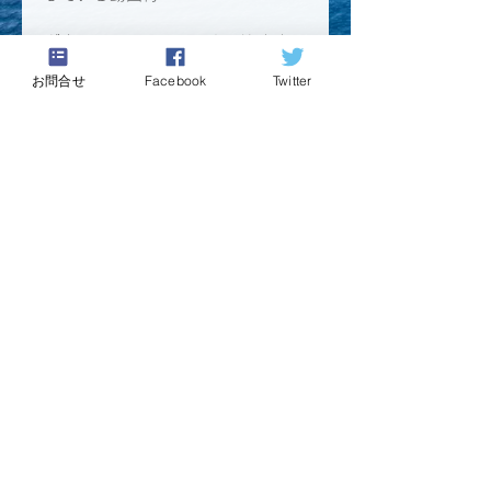
ダウンロード用のリンクは注文完了
ページと注文確認メールに記載され
お問合せ
Facebook
Twitter
ています。
ダウンロードリンクは30日間有効
です。
キャリア支援教材のお申し込みの際には
デジタル商品ポリシー
（教材販売の使用許諾
に関する同意事項）に同意いただきます。
決済ページでは、「デジタル商品ポリシー」
を必ずご確認の上、お手続きをお願いいたし
ます。
​利用規約
プライバシーポリシー
​特定商取引に基づく表記
Copyright © Will & Style Co., Ltd All rights
reserved.
支援者の港｜ウィルアンドスタイル