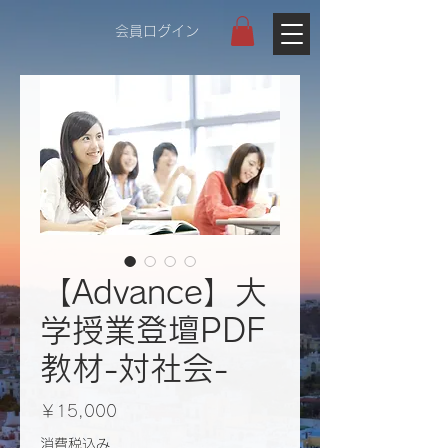
会員ログイン
【Advance】大
学授業登壇PDF
教材-対社会-
価
￥15,000
格
消費税込み