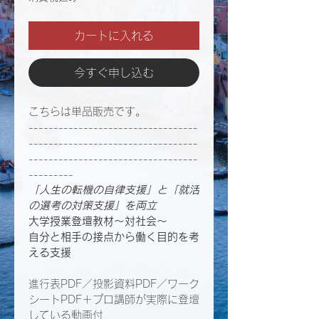
カートに入れる
今すぐ申し込む
こちらは単品販売です。
----------------------------------
----------------------------------
----------------------------------
---------
「人生の転機の自律支援」と「就活
の選考の対策支援」を両立​
大学授業登壇教材〜​対社会〜
自分と相手の接点から働く目的を考
える支援
進行表PDF／投影資料PDF／ワーク
シートPDF＋プロ講師が実際に登壇
している動画付