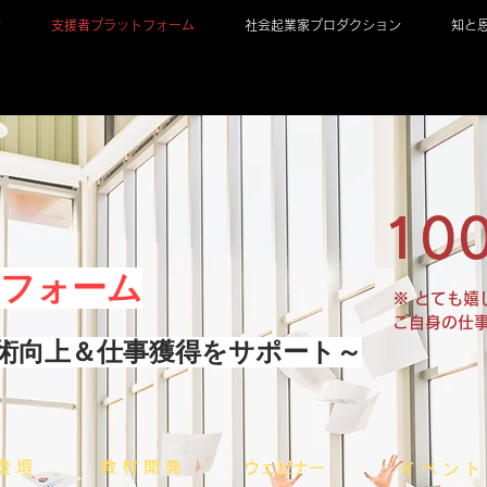
は
支援者プラットフォーム
社会起業家プロダクション
知と
10
トフォーム
​※ とても
ご自身の仕
術向上＆仕事獲得をサポート～
 登 壇
​教 材 開 発
​ウェビナー
​イ ベ ン ト