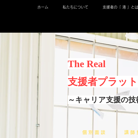
ホーム
私たちについて
支援者の「 港 」と
The Real
​支援者プラッ
～キャリア支援の技
​個 別 面 談
​講 師