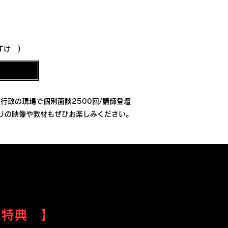
すけ )
行政の現場で個別面談2500回/講師登壇
送りの映像や教材もぜひお楽しみください。
大特典 】