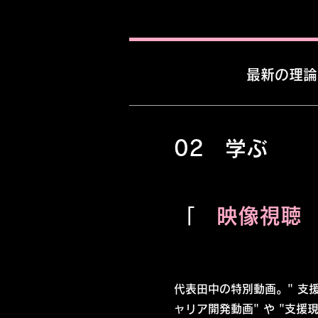
​最新の理
02 学ぶ
「
映像視
代表田中の特別動画。" 支
ャリア開発動画" や "支