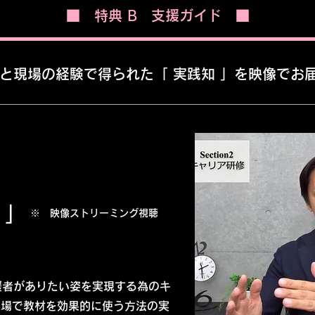
​■ 特典 B 支援ガイド ■
論と現場の経験で得られた「 実践知 」を映像でお
聴
」
​※ 映像ストリーミング視聴
援者がありたい姿を実現する為のキ
援現場で教材を効果的に使う方法の実