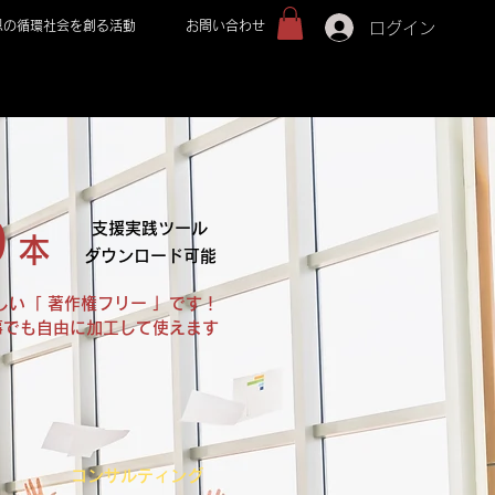
恩の循環社会を創る活動
お問い合わせ
ログイン
0
​支援実践ツール
本
ダウンロード可能
嬉しい「 著作権フリー 」です！
事でも自由に加工して使えます
​コンサルティング