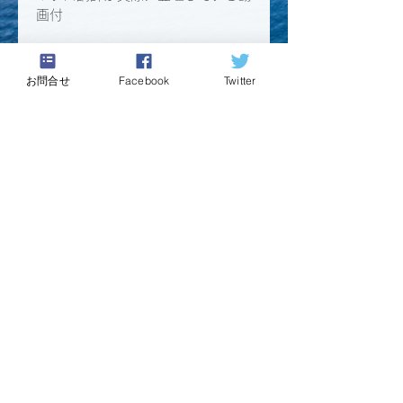
画付
ダウンロード用のリンクは注文完了
ページと注文確認メールに記載され
お問合せ
Facebook
Twitter
ています。
ダウンロードリンクは30日間有効
です。
キャリア支援教材のお申し込みの際には
デジタル商品ポリシー
（教材販売の使用許諾
に関する同意事項）に同意いただきます。
決済ページでは、「デジタル商品ポリシー」
を必ずご確認の上、お手続きをお願いいたし
ます。
​利用規約
プライバシーポリシー
​特定商取引に基づく表記
Copyright © Will & Style Co., Ltd All rights
reserved.
支援者の港｜ウィルアンドスタイル