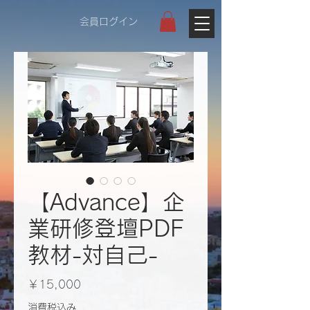
会員ログイン
【Advance】企
業研修登壇PDF
教材-対自己-
価
￥15,000
格
消費税込み