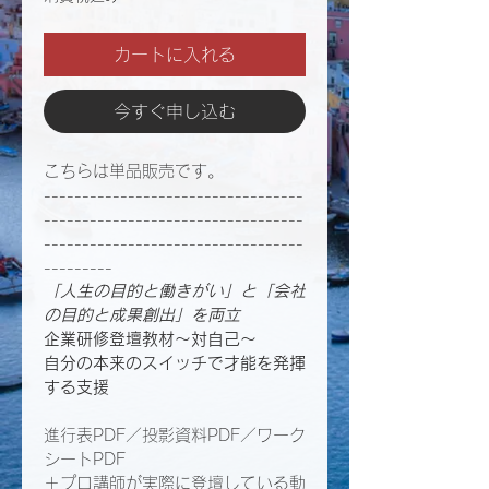
カートに入れる
今すぐ申し込む
こちらは単品販売です。
----------------------------------
----------------------------------
----------------------------------
---------
「人生の目的と働きがい」と「会社
の目的と成果創出」を両立​
企業研修登壇教材〜対自己〜
自分の本来のスイッチで才能を発揮
する支援
進行表PDF／投影資料PDF／ワーク
シートPDF
＋プロ講師が実際に登壇している動