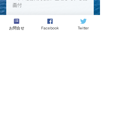
画付
ダウンロード用のリンクは注文完了
ページと注文確認メールに記載され
お問合せ
Facebook
Twitter
ています。
ダウンロードリンクは30日間有効
です。
キャリア支援教材のお申し込みの際には
デジタル商品ポリシー
（教材販売の使用許諾
に関する同意事項）に同意いただきます。
決済ページでは、「デジタル商品ポリシー」
を必ずご確認の上、お手続きをお願いいたし
ます。
​利用規約
プライバシーポリシー
​特定商取引に基づく表記
Copyright © Will & Style Co., Ltd All rights
reserved.
支援者の港｜ウィルアンドスタイル