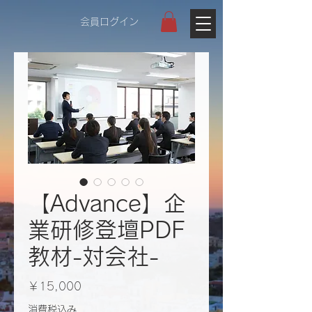
会員ログイン
【Advance】企
業研修登壇PDF
教材-​​​対会社-
価
￥15,000
格
消費税込み