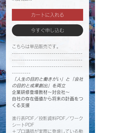
カートに入れる
今すぐ申し込む
こちらは単品販売です。
----------------------------------
----------------------------------
----------------------------------
---------
「人生の目的と働きがい」と「会社
の目的と成果創出」を両立​
企業研修登壇教材〜​​​対会社〜
自社の存在価値から将来の計画をつ
くる支援
進行表PDF／投影資料PDF／ワーク
シートPDF
＋プロ講師が実際に登壇している動