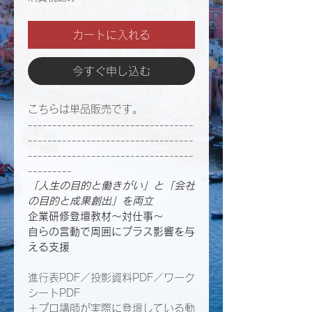
カートに入れる
今すぐ申し込む
こちらは単品販売です。
----------------------------------
----------------------------------
----------------------------------
---------
「人生の目的と働きがい」と「会社
の目的と成果創出」を両立​
企業研修登壇教材〜​​​​対仕事〜
自らの言動で周囲にプラス影響を与
える支援
進行表PDF／投影資料PDF／ワーク
シートPDF
＋プロ講師が実際に登壇している動