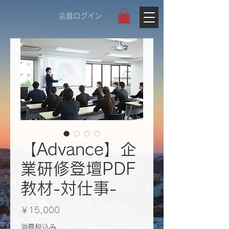
会員ログイン
【Advance】企
業研修登壇PDF
教材-​​​​対仕事-
価
￥15,000
格
消費税込み