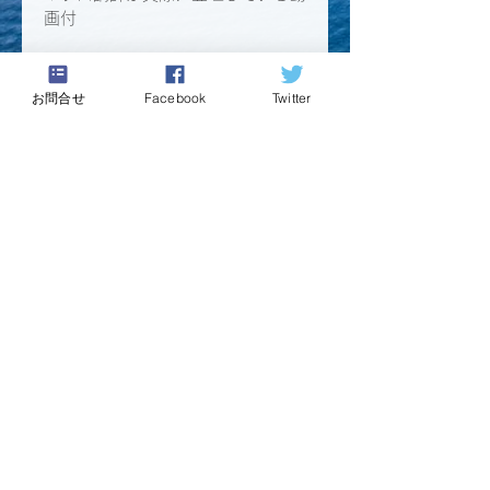
画付
ダウンロード用のリンクは注文完了
ページと注文確認メールに記載され
お問合せ
Facebook
Twitter
ています。
ダウンロードリンクは30日間有効
です。
キャリア支援教材のお申し込みの際には
デジタル商品ポリシー
（教材販売の使用許諾
に関する同意事項）に同意いただきます。
決済ページでは、「デジタル商品ポリシー」
を必ずご確認の上、お手続きをお願いいたし
ます。
​利用規約
プライバシーポリシー
​特定商取引に基づく表記
Copyright © Will & Style Co., Ltd All rights
reserved.
支援者の港｜ウィルアンドスタイル