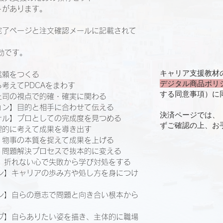
​があります。
完了ページと注文確認メールに記載されて
効です。
キャリア支援教材
信頼をつくる
デジタル商品ポリ
考えてPDCAをまわす
する同意事項）に
上司の視点で的確・確実に関わる
ョン】目的と相手に合わせて伝える
決済ページでは、
ナル】プロとしての完成度を見つめる
ずご確認の上、お
理的に考えて成果を導き出す
】物事の本質を捉えて成果を上げる
】問題解決プロセスで抜本的に変える
ス】折れない心で失敗から学び対処をする
ョン】キャリアの歩み方や処し方を身につけ
ョン】自らの意志で問題と向き合い根本から
ップ】自らありたい姿を描き、主体的に職場