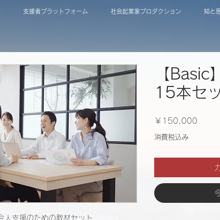
は
支援者プラットフォーム
社会起業家プロダクション
知と
【Basi
15本セ
価
￥150,000
格
消費税込み
会人支援のための教材セット