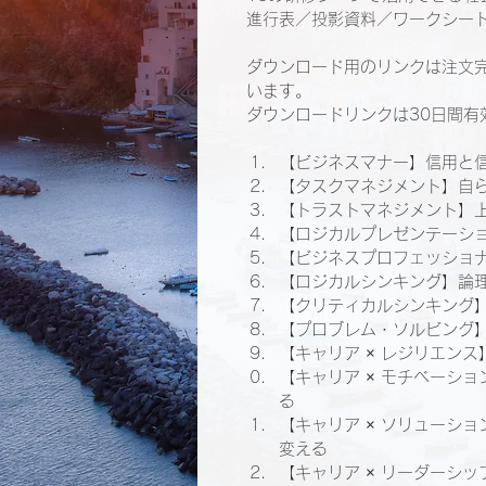
進行表／投影資料／ワークシート
ダウンロード用のリンクは注文
います。
ダウンロードリンクは30日間有
【ビジネスマナー】信用と
【タスクマネジメント】自ら
【トラストマネジメント】
【ロジカルプレゼンテーシ
【ビジネスプロフェッショ
【ロジカルシンキング】論
【クリティカルシンキング
【プロブレム・ソルビング
【キャリア × レジリエン
【キャリア × モチベーシ
る
【キャリア × ソリューシ
変える
【キャリア × リーダーシ