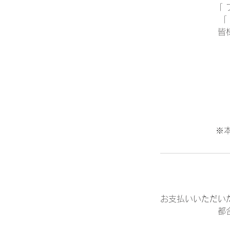
「
「
皆
※
お支払いいただい
都