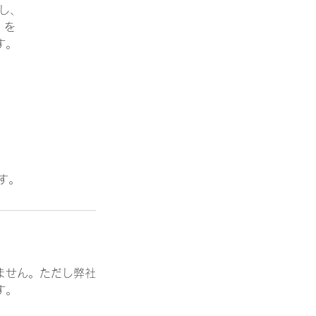
し、
」を
す。
す。
ません。ただし弊社
す。