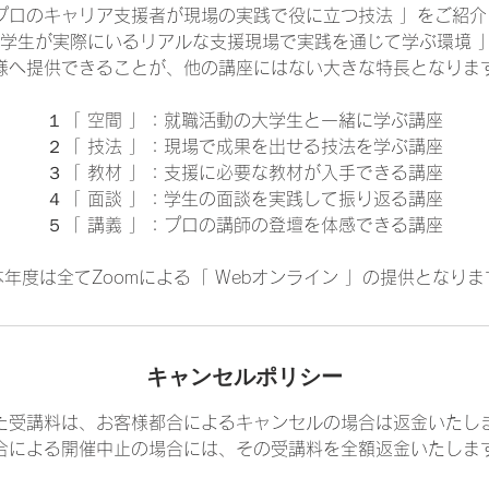
 プロのキャリア支援者が現場の実践で役に立つ技法 」をご紹介
 学生が実際にいるリアルな支援現場で実践を通じて学ぶ環境 
様へ提供できることが、他の講座にはない大きな特長となりま
１「 空間 」：就職活動の大学生と一緒に学ぶ講座
２「 技法 」：現場で成果を出せる技法を学ぶ講座
３「 教材 」：支援に必要な教材が入手できる講座
４「 面談 」：学生の面談を実践して振り返る講座
５「 講義 」：プロの講師の登壇を体感できる講座
本年度は全てZoomによる「 Webオンライン 」の提供となりま
キャンセルポリシー
た受講料は、お客様都合によるキャンセルの場合は返金いたし
合による開催中止の場合には、その受講料を全額返金いたしま