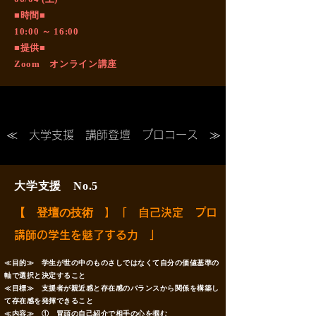
■時間■
10:00 ～ 16:00
■提供■
Zoom オンライン講座
​≪ 大学支援 講師登壇 プロコース ≫
大学支援 No.5
【 登壇の技術
】「 自己決定 プロ
講師の学生を魅了する力 」
≪目的≫ 学生が世の中のものさしではなくて自分の価値基準の
軸で選択と決定すること
≪目標≫ 支援者が親近感と存在感のバランスから関係を構築し
て存在感を発揮できること
≪内容≫ ① 冒頭の自己紹介で相手の心を掴む