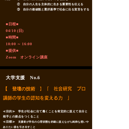
② 自分の人生を主体的に生きる重要性を伝える
③ 自分の価値観と選択基準で社会に出る宣言をする
​■日程■
04/10 (日)
■時間■
10:00 ～ 16:00
■提供■
Zoom オンライン講座
大学支援 No.6
【 登壇の技術
】「 社会研究 プロ
講師の学生の認知を変える力 」
≪目的≫ 学生が社会に出て働くことを肯定的に捉えて自分と
相手との接点をつくること
≪目標≫
支援者が学生の心理状態を的確に捉えながら純粋な想いや
ありたい姿を引き出すこと