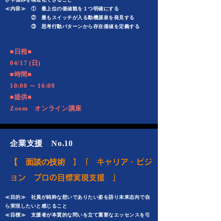
≪内容≫ ① 最上位の価値観を１つ明確にする
② 最もスイッチが入る動機源泉を発見する
③ 思考行動パターンから存在価値を定義する
​■日程■
04/17 (日)
■時間■
10:00 ～ 16:00
■提供■
Zoom オンライン講座
企業支援 No.10
【 面談の技術
】「 キャリア・ビジ
ョン プロの目標実現支援 」
≪目的≫ 社員が純粋な想いでありたい姿を語り未来志向で自
ら実現したいと感じること
≪目標≫ 支援者が本質的な問いを立て重要なエッセンスを引