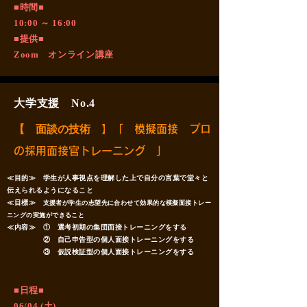
■時間■
10:00 ～ 16:00
■提供■
Zoom オンライン講座
大学支援 No.4
【 面談の技術
】「 模擬面接 プロ
の採用面接官トレーニング 」
≪目的≫ 学生が人事視点を理解した上で自分の言葉で堂々と
伝えられるようになること
≪目標≫
支援者が学生の志望先に合わせて効果的な模擬面接トレー
ニングの実施ができること
≪内容≫ ① 選考初期の集団面接トレーニングをする
② 自己申告型の個人面接トレーニングをする
③ 仮説検証型の個人面接トレーニングをする
​■日程■
06/04 (土)