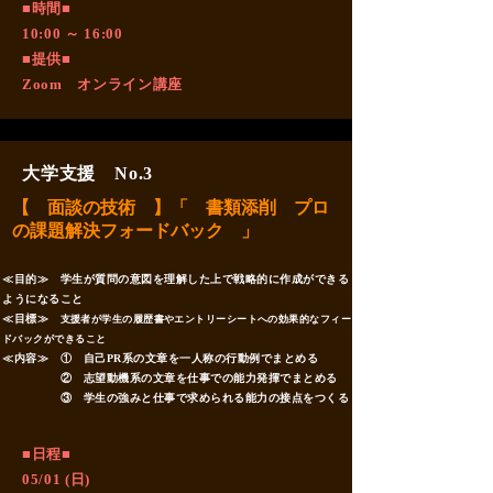
■時間■
10:00 ～ 16:00
■提供■
Zoom オンライン講座
大学支援 No.3
【 面談の技術 】「 書類添削 プロ
の課題解決フォードバック 」
≪目的≫ 学生が質問の意図を理解した上で戦略的に作成ができる
ようになること
≪目標≫
支援者が学生の履歴書やエントリーシートへの効果的なフィー
ドバックができること
≪内容≫ ① 自己PR系の文章を一人称の行動例でまとめる
② 志望動機系の文章を仕事での能力発揮でまとめる
③ 学生の強みと仕事で求められる能力の接点をつくる
​■日程■
05/01 (日)