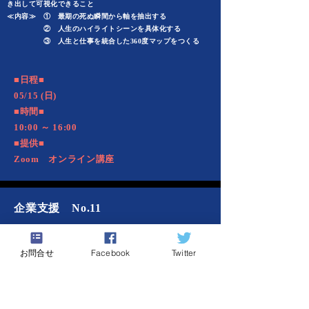
き出して可視化できること
≪内容≫ ① 最期の死ぬ瞬間から軸を抽出する
② 人生のハイライトシーンを具体化する
③ 人生と仕事を統合した360度マップをつくる
​■日程■
05/15 (日)
■時間■
10:00 ～ 16:00
■提供■
Zoom オンライン講座
企業支援 No.11
【 面談の技術
】「 キャリア・サバ
お問合せ
Facebook
Twitter
イバル プロの問題解決支援 」
≪目的≫ 社員が自らの目的と目標に向けてご自身の問題と向
き合い変える行動をすること