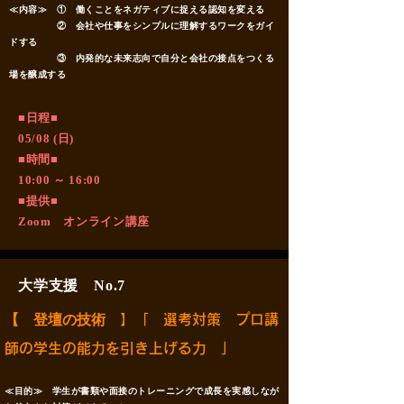
≪内容≫ ① 働くことをネガティブに捉える認知を変える
② 会社や仕事をシンプルに理解するワークをガイ
ドする
③ 内発的な未来志向で自分と会社の接点をつくる
場を醸成する
​■日程■
05/08 (日)
■時間■
10:00 ～ 16:00
■提供■
Zoom オンライン講座
大学支援 No.7
【 登壇の技術
】「 選考対策 プロ講
師の学生の能力を引き上げる力 」
≪目的≫ 学生が書類や面接のトレーニングで成長を実感しなが