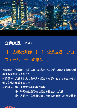
企業支援 No.8
【 支援の基礎
】「 企業支援 プロ
フェッショナルの条件 」
≪目的≫ 社員が内発的に自らの意志で主体的に働いて価値を創
出する状態をつくること
≪目標≫ 支援者が人の在り方や捉え方を扱い心と力を合わせて
働く文化を醸成すること
≪内容≫ ① 企業支援の仕事の種類
② 時間軸と空間軸で捉える社会人の支援
③ 人間の内在要因を深く考察した支援に必要な技術
​■日程■