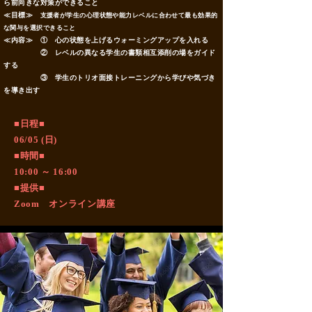
ら前向きな対策ができること
≪目標≫
支援者が学生の心理状態や能力レベルに合わせて最も効果的
な関与を選択できること
≪内容≫ ① 心の状態を上げるウォーミングアップを入れる
② レベルの異なる学生の書類相互添削の場をガイド
する
③ 学生のトリオ面接トレーニングから学びや気づき
を導き出す
​■日程■
06/05 (日)
■時間■
10:00 ～ 16:00
■提供■
Zoom オンライン講座