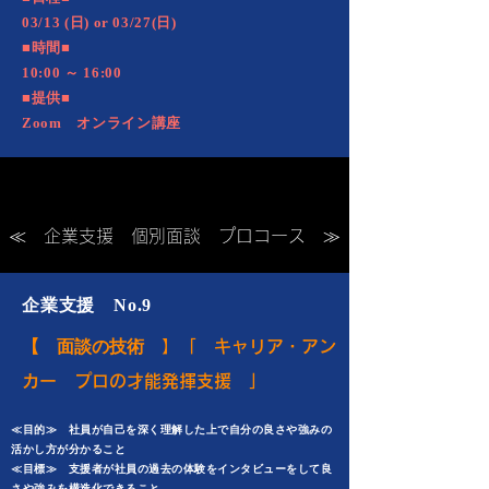
03/13 (日) or 03/27(日)
■時間■
10:00 ～ 16:00
■提供■
Zoom オンライン講座
​≪ 企業支援 個別面談 プロコース ≫
企業支援 No.9
【 面談の技術
】「 キャリア・アン
カー プロの才能発揮支援 」
≪目的≫ 社員が自己を深く理解した上で自分の良さや強みの
活かし方が分かること
≪目標≫ 支援者が社員の過去の体験をインタビューをして良
さや強みを構造化できること