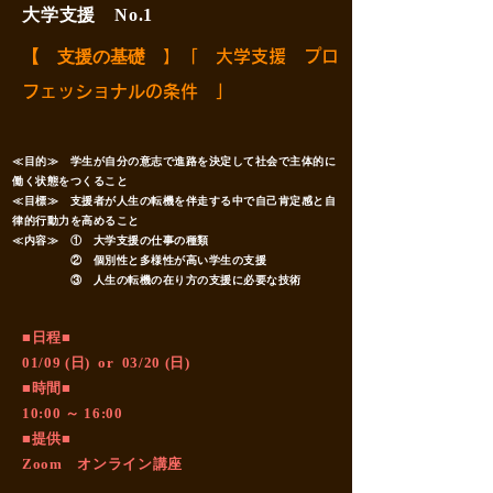
大学支援 No.1
【 支援の基礎
】「 大学支援 プロ
フェッショナルの条件 」
≪目的≫ 学生が自分の意志で進路を決定して社会で主体的に
働く状態をつくること
≪目標≫ 支援者が人生の転機を伴走する中で自己肯定感と自
律的行動力を高めること
≪内容≫ ① 大学支援の仕事の種類
② 個別性と多様性が高い学生の支援
③ 人生の転機の在り方の支援に必要な技術
​■日程■
01/09 (日) or 03/20 (日)
■時間■
10:00 ～ 16:00
■提供■
Zoom オンライン講座