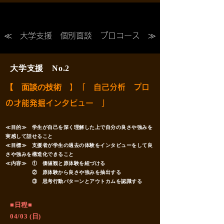
​≪ 大学支援 個別面談 プロコース ≫
大学支援 No.2
【 面談の技術
】「 自己分析 プロ
の才能発掘インタビュー 」
≪目的≫ 学生が自己を深く理解した上で自分の良さや強みを
実感して話せること
≪目標≫ 支援者が学生の過去の体験をインタビューをして良
さや強みを構造化できること
≪内容≫ ① 価値観と原体験を紐づける
② 原体験から良さや強みを抽出する
③ 思考行動パターンとアウトカムを認識する
​■日程■
04/03 (日)