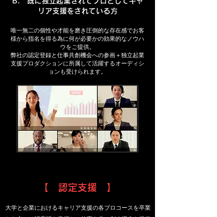
B. 既に独立起業されてプロとしてキャ
リア支援をされている方
唯一無二の個性や才能を磨き圧倒的な存在感でお客
様から指名を得る為に何が必要かの効果的なノウハ
ウをご提供。
弊社の認定登録と仕事共創機会への参画＋独立起業
支援プロダクションに所属して活躍するオーディシ
ョンも受けられます。
【 認定支援 】
大学と企業におけるキャリア支援の各プロコースを卒業