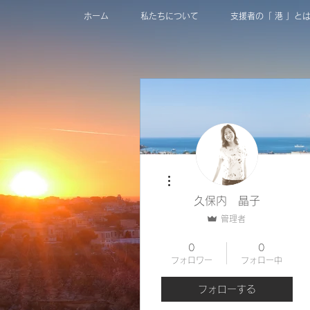
ホーム
私たちについて
支援者の「 港 」と
その他
久保内 晶子
管理者
Fonte
+
4
0
0
フォロワー
フォロー中
フォローする